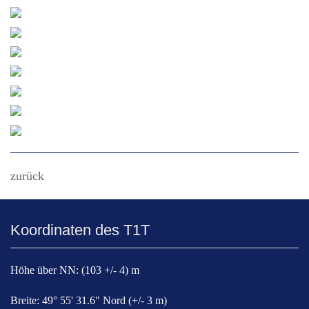
zurück
Koordinaten des T1T
Höhe über NN: (103 +/- 4) m
Breite: 49° 55' 31.6" Nord (+/- 3 m)