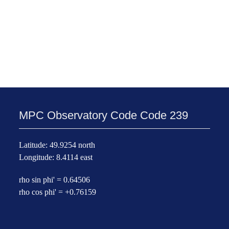
MPC Observatory Code Code 239
Latitude: 49.9254 north
Longitude: 8.4114 east
rho sin phi' = 0.64506
rho cos phi' = +0.76159